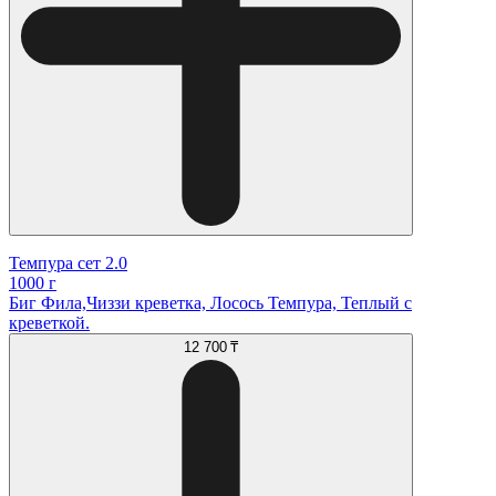
Темпура сет 2.0
1000 г
Биг Фила,Чиззи креветка, Лосось Темпура, Теплый с
креветкой.
12 700 ₸