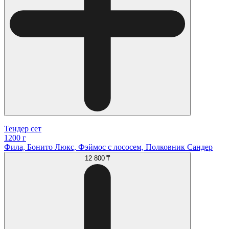
Тендер сет
1200 г
Фила, Бонито Люкс, Фэймос с лососем, Полковник Сандер
12 800 ₸