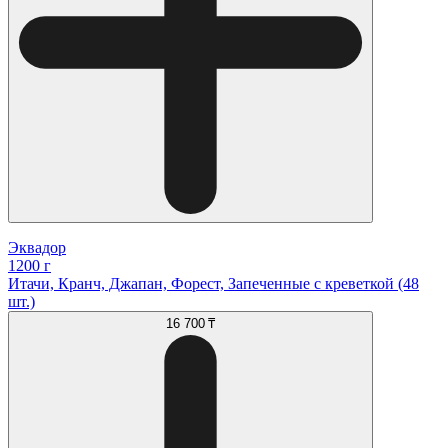
Эквадор
1200 г
Итачи, Кранч, Джапан, Форест, Запеченные с креветкой (48
шт.)
16 700 ₸