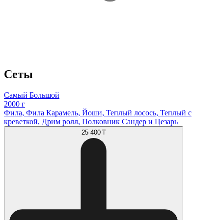
Сеты
Самый Большой
2000 г
Фила, Фила Карамель, Йоши, Теплый лосось, Теплый с
креветкой, Дрим ролл, Полковник Cандер и Цезарь
25 400 ₸