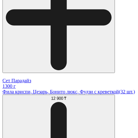
Сет Парадайз
1300 г
Фила криспи, Цезарь, Бонито люкс, Фудзи с креветкой(32 шт.)
12 900 ₸