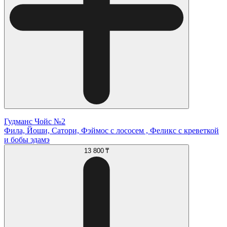
Гудманс Чойс №2
Фила, Йоши, Сатори, Фэймос с лососем , Феликс с креветкой
и бобы эдамэ
13 800 ₸