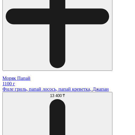
Моряк Папай
1100 г
Филе гриль, папай лосось, папай креветка, Джапан
13 400 ₸