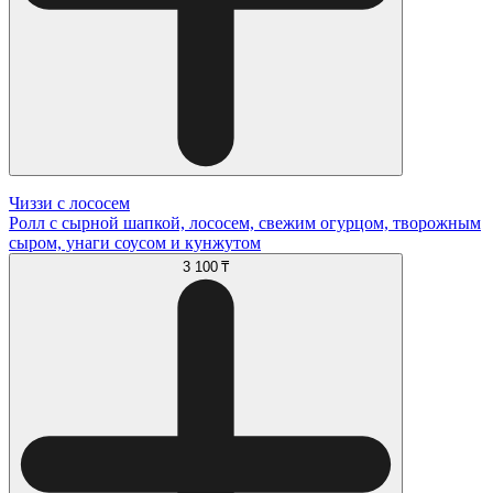
Чиззи с лососем
Ролл с сырной шапкой, лососем, свежим огурцом, творожным
сыром, унаги соусом и кунжутом
3 100 ₸