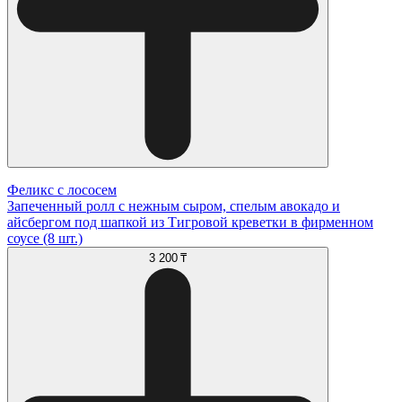
Феликс с лососем
Запеченный ролл с нежным сыром, спелым авокадо и
айсбергом под шапкой из Тигровой креветки в фирменном
соусе (8 шт.)
3 200 ₸