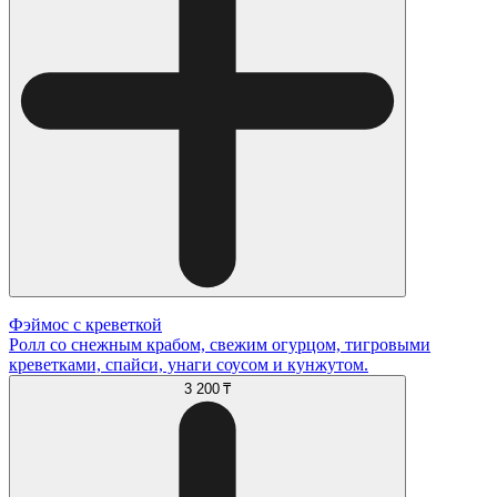
Фэймос с креветкой
Ролл со снежным крабом, свежим огурцом, тигровыми
креветками, спайси, унаги соусом и кунжутом.
3 200 ₸