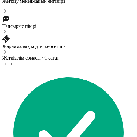
Жеткізу мекенжайын енгізіңіз
Тапсырыс пікірі
Жарнамалық кодты көрсетіңіз
Жеткізілім сомасы ~1 сағат
Тегін