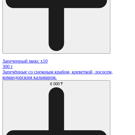
Запеченный микс x10
300 г
Запечённые со снежным крабом, креветкой, лососем,
командорским кальмаром.
6 000 ₸