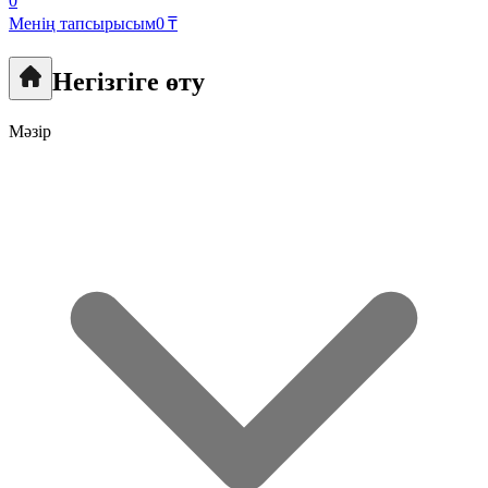
0
Менің тапсырысым
0 ₸
Негізгіге өту
Мәзір