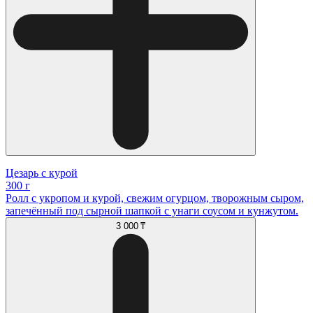
Цезарь с курой
300 г
Ролл с укропом и курой, свежим огурцом, творожным сыром,
запечённый под сырной шапкой с унаги соусом и кунжутом.
3 000 ₸