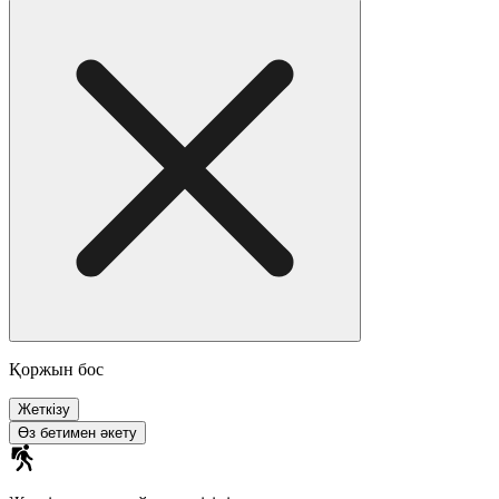
Қоржын бос
Жеткізу
Өз бетимен әкету