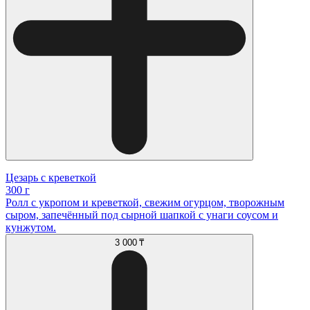
Цезарь с креветкой
300 г
Ролл с укропом и креветкой, свежим огурцом, творожным
сыром, запечённый под сырной шапкой с унаги соусом и
кунжутом.
3 000 ₸