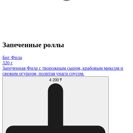
Запеченные роллы
Биг Фила
320 г
Запеченная Фила с творожным сыром, крабовым миксом и
свежим огурцом, политая унаги соусом.
4 200 ₸