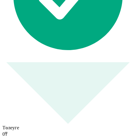
Төлеуге
0
₸