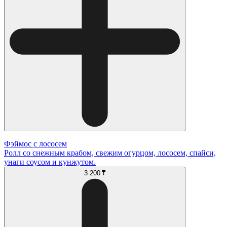
Фэймос с лососем
Ролл со снежным крабом, свежим огурцом, лососем, спайси,
унаги соусом и кунжутом.
3 200 ₸