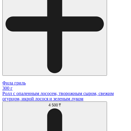
Фила гриль
300 г
Ролл с опаленным лососем, творожным сыром, свежим
огурцом, икрой лосося и зеленым луком
4 500 ₸