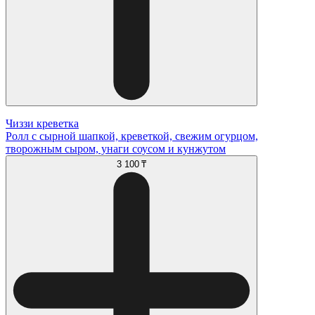
Чиззи креветка
Ролл с сырной шапкой, креветкой, свежим огурцом,
творожным сыром, унаги соусом и кунжутом
3 100 ₸