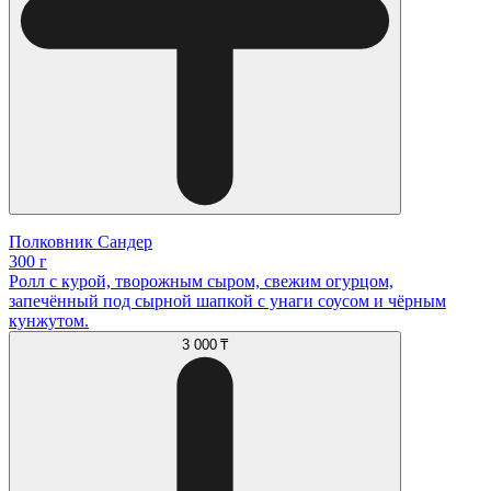
Полковник Сандер
300 г
Ролл с курой, творожным сыром, свежим огурцом,
запечённый под сырной шапкой с унаги соусом и чёрным
кунжутом.
3 000 ₸