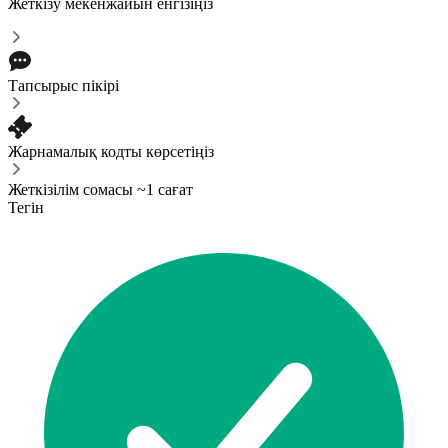
Жеткізу мекенжайын енгізіңіз
Тапсырыс пікірі
Жарнамалық кодты көрсетіңіз
Жеткізілім сомасы ~1 сағат
Тегін