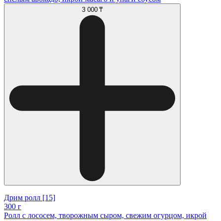
3 000 ₸
Дрим ролл [15]
300 г
Ролл с лососем, творожным сыром, свежим огурцом, икрой