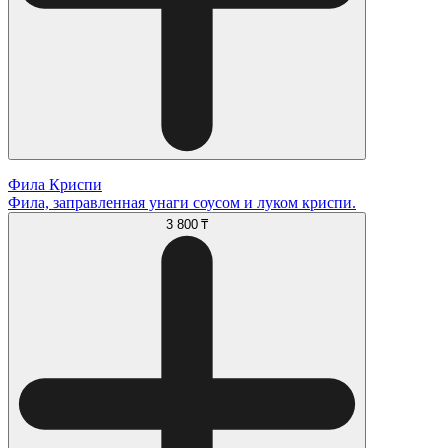
Фила Криспи
Фила, заправленная унаги соусом и луком криспи.
3 800 ₸