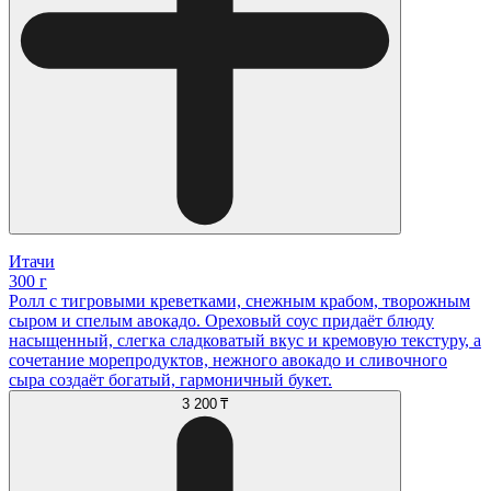
Итачи
300 г
Ролл с тигровыми креветками, снежным крабом, творожным
сыром и спелым авокадо. Ореховый соус придаёт блюду
насыщенный, слегка сладковатый вкус и кремовую текстуру, а
сочетание морепродуктов, нежного авокадо и сливочного
сыра создаёт богатый, гармоничный букет.
3 200 ₸