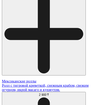
Мексиканские роллы
Ролл с тигровой креветкой, снежным крабом, свежим
огурцом, икрой масаго и кунжутом.
2 900 ₸