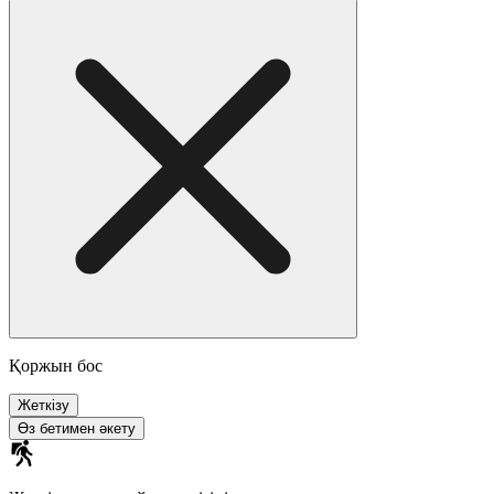
Қоржын бос
Жеткізу
Өз бетимен әкету