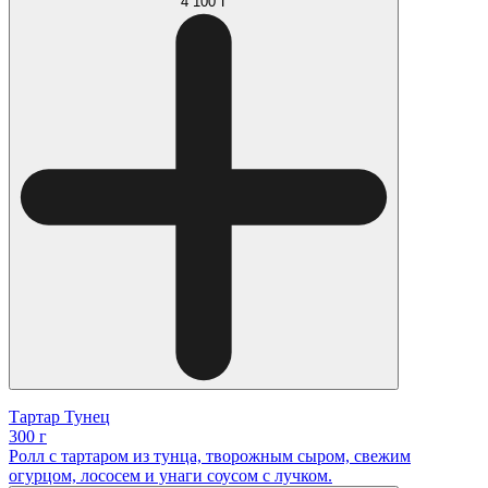
4 100 ₸
Тартар Тунец
300 г
Ролл с тартаром из тунца, творожным сыром, свежим
огурцом, лососем и унаги соусом с лучком.