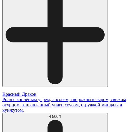
Красный Дракон
Ролл с копчёным угрем, лососем, творожным сыром, свежим
огурцом, заправленный унаги соусом, стружкой миндаля и
кунжутом.
4 500 ₸