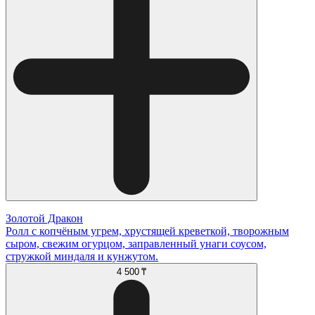
Золотой Дракон
Ролл с копчёным угрем, хрустящей креветкой, творожным
сыром, свежим огурцом, заправленный унаги соусом,
стружкой миндаля и кунжутом.
4 500 ₸