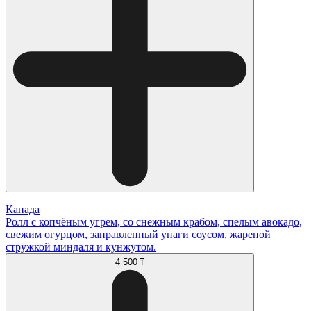
Канада
Ролл с копчёным угрем, со снежным крабом, спелым авокадо,
свежим огурцом, заправленный унаги соусом, жареной
стружкой миндаля и кунжутом.
4 500 ₸