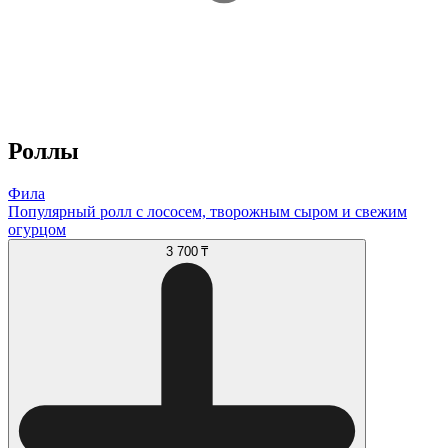
Роллы
Фила
Популярный ролл с лососем, творожным сыром и свежим
огурцом
3 700 ₸