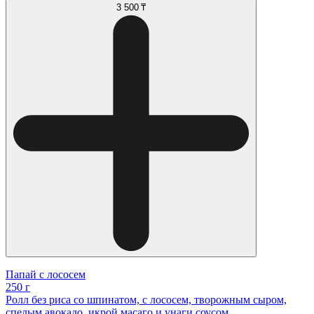
3 500 ₸
Папай с лососем
250 г
Ролл без риса со шпинатом, с лососем, творожным сыром,
спелым авокадо, икрой масаго и унаги соусом