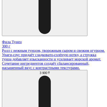
Фила Тунец
300 г
Ролл с нежным тунцом, творожным сыром и свежим огурцом.
Унаги-соус придаёт сладковато-солёную нотку, а стружка
тунца добавляет изысканности и усиливает морской аромат.
Сочетание ингредиентов создаёт сбалансированный,
насыщенный вкус с контрастными текстурами.
3 900 ₸