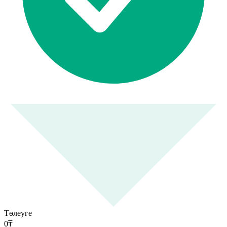
Төлеуге
0
₸