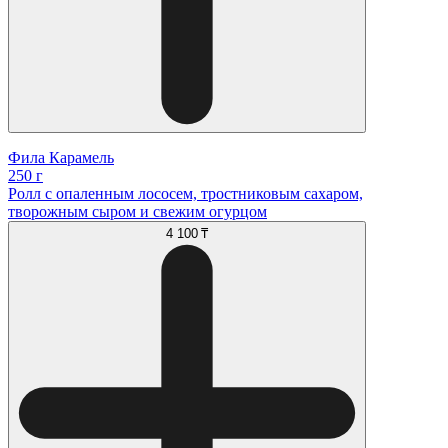
Фила Карамель
250 г
Ролл с опаленным лососем, тростниковым сахаром,
творожным сыром и свежим огурцом
4 100 ₸