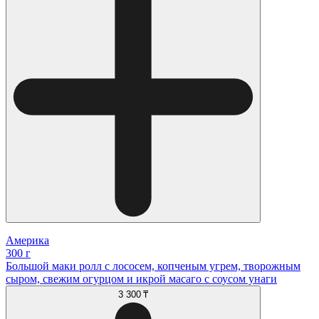
Америка
300 г
Большой маки ролл с лососем, копченым угрем, творожным
сыром, свежим огурцом и икрой масаго с соусом унаги
3 300 ₸