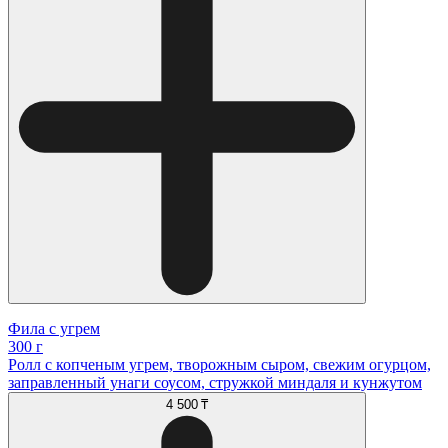
Фила с угрем
300 г
Ролл с копченым угрем, творожным сыром, свежим огурцом,
заправленный унаги соусом, стружкой миндаля и кунжутом
4 500 ₸